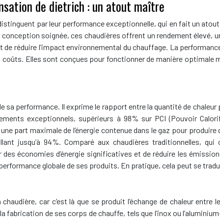
sation de dietrich : un atout maître
distinguent par leur performance exceptionnelle, qui en fait un atout 
conception soignée, ces chaudières offrent un rendement élevé, une
 et de réduire l’impact environnemental du chauffage. La performan
es coûts. Elles sont conçues pour fonctionner de manière optimal
de sa performance. Il exprime le rapport entre la quantité de chaleu
dements exceptionnels, supérieurs à 98% sur PCI (Pouvoir Calorif
sent une part maximale de l’énergie contenue dans le gaz pour produir
llant jusqu’à 94%. Comparé aux chaudières traditionnelles, q
r des économies d’énergie significatives et de réduire les émission
 performance globale de ses produits. En pratique, cela peut se tradu
 chaudière, car c’est là que se produit l’échange de chaleur entre 
la fabrication de ses corps de chauffe, tels que l’inox ou l’aluminiu