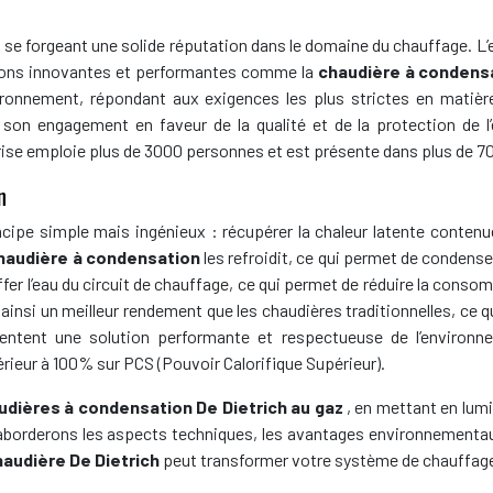
n se forgeant une solide réputation dans le domaine du chauffage. L
ions innovantes et performantes comme la
chaudière à condensa
nvironnement, répondant aux exigences les plus strictes en matiè
e son engagement en faveur de la qualité et de la protection de
rise emploie plus de 3000 personnes et est présente dans plus de 7
n
cipe simple mais ingénieux : récupérer la chaleur latente conten
haudière à condensation
les refroidit, ce qui permet de condenser
fer l’eau du circuit de chauffage, ce qui permet de réduire la conso
 ainsi un meilleur rendement que les chaudières traditionnelles, ce q
sentent une solution performante et respectueuse de l’environ
ieur à 100% sur PCS (Pouvoir Calorifique Supérieur).
udières à condensation De Dietrich au gaz
, en mettant en lum
s aborderons les aspects techniques, les avantages environnementa
haudière De Dietrich
peut transformer votre système de chauffage 