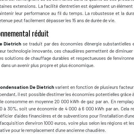
rtaines extensions. La facilité d’entretien est également un élémen
intenir leur performance au fil du temps. La robustesse et la dur
etenue peut facilement dépasser les 15 ans de durée de vie.
onnemental réduit
e Dietrich
se traduit par des économies d’énergie substantielles 
leur technologie innovante, ces chaudières permettent de diminuer 
es solutions de chauffage durables et respectueuses de l’environnem
z dans un avenir plus propre et plus économique.
condensation De Dietrich
varient en fonction de plusieurs facteur
endant, il est possible d’estimer les économies potentielles grâce 
nelle consomme en moyenne 20 000 kWh de gaz par an. En remplaç
20 à 30%, soit une économie de 4 000 à 6 000 kWh par an. Cela re
éficier d’aides financières et de subventions pour l’installation d’un
d’acquisition d’environ 1000 euros, voire plus selon les régions et l
cative pour le remplacement d’une ancienne chaudière.