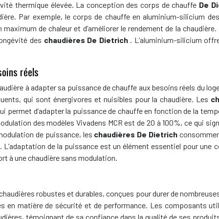
ivité thermique élevée. La conception des corps de chauffe
De Di
ière. Par exemple, le corps de chauffe en aluminium-silicium d
 maximum de chaleur et d’améliorer le rendement de la chaudière.
 longévité des
chaudières De Dietrich
. L’aluminium-silicium off
soins réels
haudière à adapter sa puissance de chauffe aux besoins réels du log
quents, qui sont énergivores et nuisibles pour la chaudière. Les
ch
 permet d’adapter la puissance de chauffe en fonction de la tempé
modulation des modèles Vivadens MCR est de 20 à 100%, ce qui sign
modulation de puissance, les
chaudières De Dietrich
consomment 
s. L’adaptation de la puissance est un élément essentiel pour un
ort à une chaudière sans modulation.
 chaudières robustes et durables, conçues pour durer de nombreuse
es en matière de sécurité et de performance. Les composants utilis
audières, témoignant de sa confiance dans la qualité de ses produits