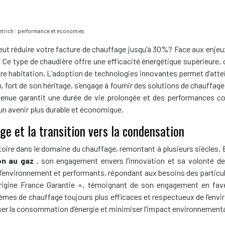
etrich : performance et économies
eut réduire votre facture de chauffage jusqu’à 30%? Face aux enjeu
. Ce type de chaudière offre une efficacité énergétique supérieure
tre habitation. L’adoption de technologies innovantes permet d’att
ch, fort de son héritage, s’engage à fournir des solutions de chauff
retenue garantit une durée de vie prolongée et des performances 
 un avenir plus durable et économique.
ge et la transition vers la condensation
toire dans le domaine du chauffage, remontant à plusieurs siècles.
on au gaz
, son engagement envers l’innovation et sa volonté de
l’environnement et performants, répondant aux besoins des particul
rigine France Garantie », témoignant de son engagement en faveu
ystèmes de chauffage toujours plus efficaces et respectueux de l’env
er la consommation d’énergie et minimiser l’impact environnementa